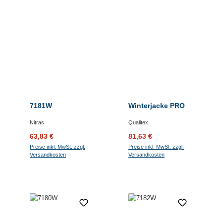
7181W
Winterjacke PRO
Nitras
Qualitex
Verkaufspreis:
Regulärer Preis:
Verkaufspreis:
Regulärer Preis:
63,83 €
81,63 €
Preise inkl. MwSt. zzgl.
Preise inkl. MwSt. zzgl.
Versandkosten
Versandkosten