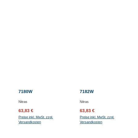
7180W
7182W
Nitras
Nitras
Verkaufspreis:
Regulärer Preis:
Verkaufspreis:
Regulärer Preis:
63,83 €
63,83 €
Preise inkl. MwSt. zzgl.
Preise inkl. MwSt. zzgl.
Versandkosten
Versandkosten