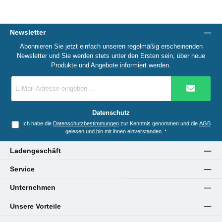
Newsletter
Abonnieren Sie jetzt einfach unseren regelmäßig erscheinenden
Newsletter und Sie werden stets unter den Ersten sein, über neue
Produkte und Angebote informiert werden.
E-
Mail-
Adresse
*
Datenschutz
Ich habe die
Datenschutzbestimmungen
zur Kenntnis genommen und die
AGB
gelesen und bin mit ihnen einverstanden.
*
Ladengeschäft
Service
Unternehmen
Unsere Vorteile