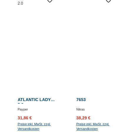
ATLANTIC LADY
7653
2.0
Payper
Nitras
Verkaufspreis:
Regulärer Preis:
Verkaufspreis:
Regulärer Preis:
31,86 €
38,29 €
Preise inkl. MwSt. zzgl.
Preise inkl. MwSt. zzgl.
Versandkosten
Versandkosten