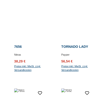
7656
TORNADO LADY
Nitras
Payper
Verkaufspreis:
Regulärer Preis:
Verkaufspreis:
Regulärer Preis:
38,29 €
56,54 €
Preise inkl. MwSt. zzgl.
Preise inkl. MwSt. zzgl.
Versandkosten
Versandkosten