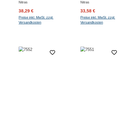
Nitras
Nitras
Verkaufspreis:
Regulärer Preis:
Verkaufspreis:
Regulärer Preis:
38,29 €
33,58 €
Preise inkl. MwSt. zzgl.
Preise inkl. MwSt. zzgl.
Versandkosten
Versandkosten