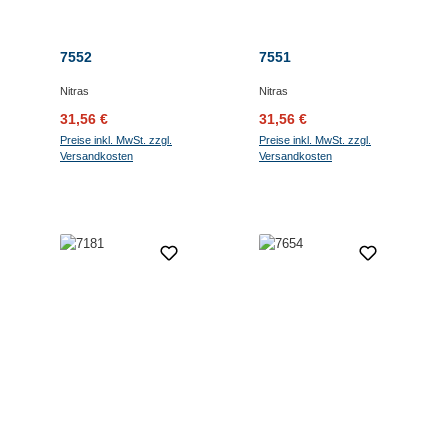
7552
7551
Nitras
Nitras
Verkaufspreis:
Regulärer Preis:
Verkaufspreis:
Regulärer Preis:
31,56 €
31,56 €
Preise inkl. MwSt. zzgl.
Preise inkl. MwSt. zzgl.
Versandkosten
Versandkosten