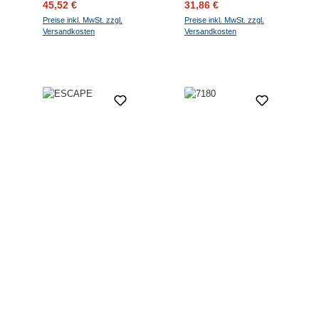
Verkaufspreis:
Regulärer Preis:
Verkaufspreis:
Regulärer Preis:
45,52 €
31,86 €
Preise inkl. MwSt. zzgl.
Preise inkl. MwSt. zzgl.
Versandkosten
Versandkosten