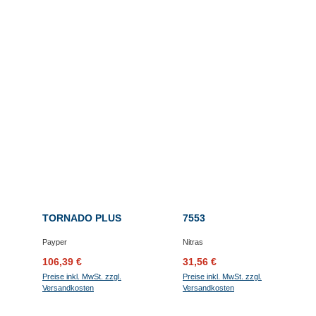
TORNADO PLUS
7553
Payper
Nitras
Verkaufspreis:
Regulärer Preis:
Verkaufspreis:
Regulärer Preis:
106,39 €
31,56 €
Preise inkl. MwSt. zzgl.
Preise inkl. MwSt. zzgl.
Versandkosten
Versandkosten