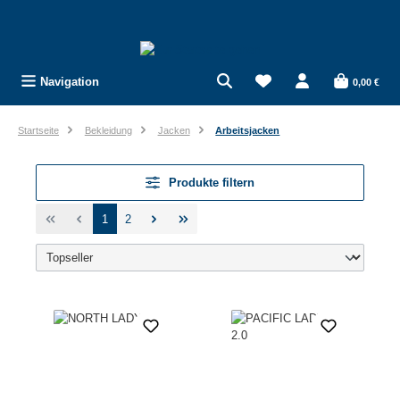
Zum Hauptinhalt springen
Navigation
0,00 €
Startseite
Bekleidung
Jacken
Arbeitsjacken
Produkte filtern
Seite
Seite
1
2