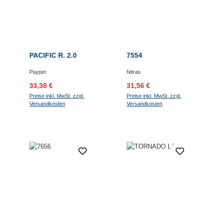
PACIFIC R. 2.0
7554
Payper
Nitras
Verkaufspreis:
Regulärer Preis:
Verkaufspreis:
Regulärer Preis:
33,38 €
31,56 €
Preise inkl. MwSt. zzgl.
Preise inkl. MwSt. zzgl.
Versandkosten
Versandkosten