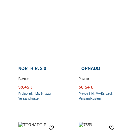
NORTH R. 2.0
TORNADO
Payper
Payper
Verkaufspreis:
Regulärer Preis:
Verkaufspreis:
Regulärer Preis:
39,45 €
56,54 €
Preise inkl. MwSt. zzgl.
Preise inkl. MwSt. zzgl.
Versandkosten
Versandkosten