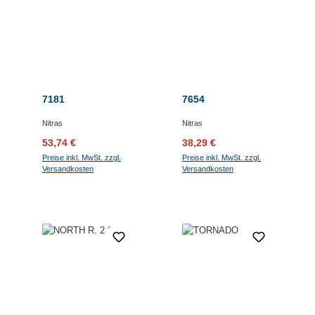
7181
7654
Nitras
Nitras
Verkaufspreis:
Regulärer Preis:
Verkaufspreis:
Regulärer Preis:
53,74 €
38,29 €
Preise inkl. MwSt. zzgl.
Preise inkl. MwSt. zzgl.
Versandkosten
Versandkosten