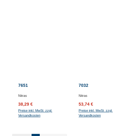
7651
7032
Nitras
Nitras
Verkaufspreis:
Regulärer Preis:
Verkaufspreis:
Regulärer Preis:
38,29 €
53,74 €
Preise inkl. MwSt. zzgl.
Preise inkl. MwSt. zzgl.
Versandkosten
Versandkosten