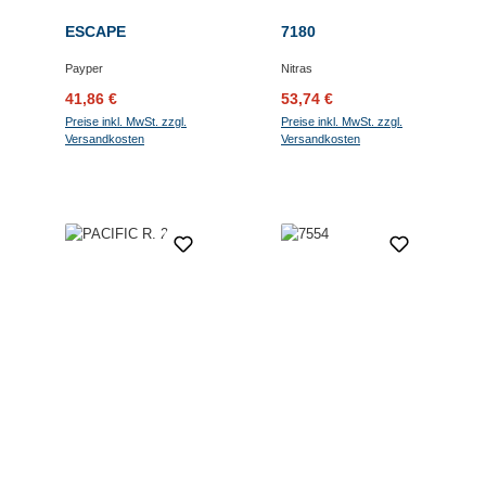
ESCAPE
7180
Payper
Nitras
Verkaufspreis:
Regulärer Preis:
Verkaufspreis:
Regulärer Preis:
41,86 €
53,74 €
Preise inkl. MwSt. zzgl.
Preise inkl. MwSt. zzgl.
Versandkosten
Versandkosten