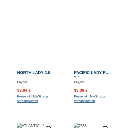
NORTH LADY 2.0
PACIFIC LADY R.
2.0
Payper
Payper
Verkaufspreis:
Regulärer Preis:
Verkaufspreis:
Regulärer Preis:
39,04 €
33,38 €
Preise inkl. MwSt. zzgl.
Preise inkl. MwSt. zzgl.
Versandkosten
Versandkosten