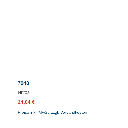
7040
Nitras
Verkaufspreis:
Regulärer Preis:
24,84 €
Preise inkl. MwSt. zzgl. Versandkosten