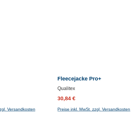
Fleecejacke Pro+
Qualitex
reis:
Verkaufspreis:
Regulärer Preis:
30,84 €
zzgl. Versandkosten
Preise inkl. MwSt. zzgl. Versandkosten