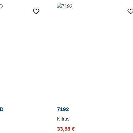
ND
7192
Nitras
reis:
Verkaufspreis:
Regulärer Preis:
33,58 €