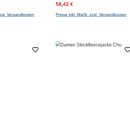
reis:
Verkaufspreis:
Regulärer Preis:
58,42 €
zzgl. Versandkosten
Preise inkl. MwSt. zzgl. Versandkosten