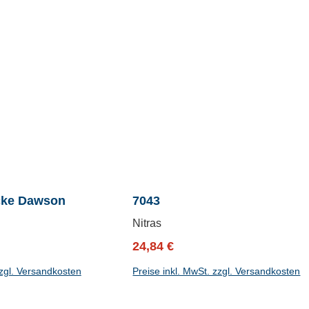
acke Dawson
7043
Nitras
reis:
Verkaufspreis:
Regulärer Preis:
24,84 €
zzgl. Versandkosten
Preise inkl. MwSt. zzgl. Versandkosten