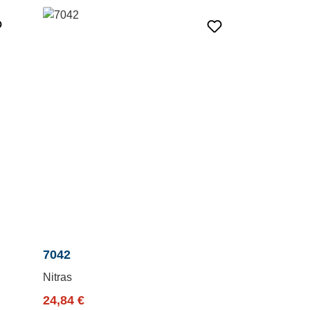
7042
Nitras
Verkaufspreis:
Regulärer Preis:
24,84 €