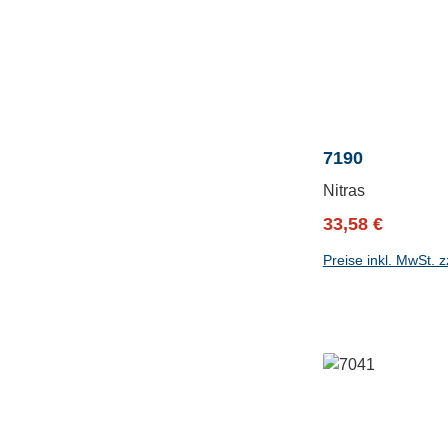
7190
Nitras
Verkaufspreis:
Regulärer P
33,58 €
Preise inkl. MwSt. 