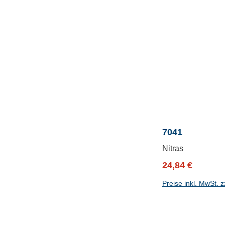
7041
Nitras
Verkaufspreis:
Regulärer P
24,84 €
Preise inkl. MwSt. 