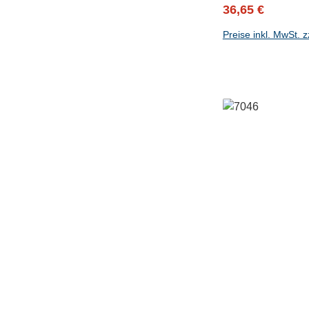
Verkaufspreis:
Regulärer P
36,65 €
Preise inkl. MwSt. 