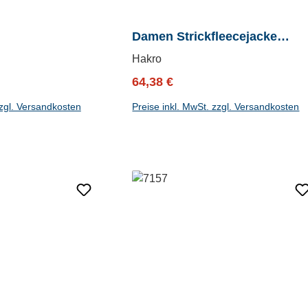
Damen Strickfleecejacke
Churchill
Hakro
reis:
Verkaufspreis:
Regulärer Preis:
64,38 €
zzgl. Versandkosten
Preise inkl. MwSt. zzgl. Versandkosten