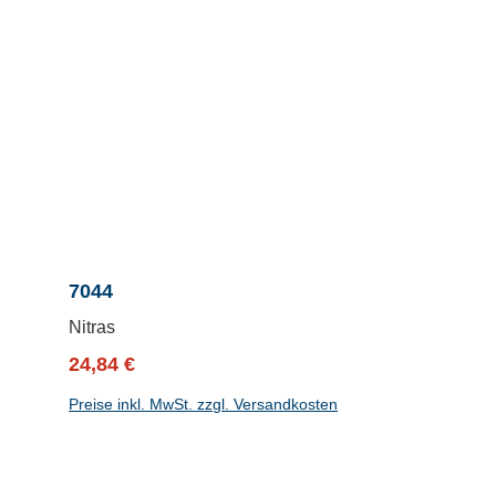
7044
Nitras
Verkaufspreis:
Regulärer Preis:
24,84 €
Preise inkl. MwSt. zzgl. Versandkosten