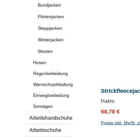
Bundjacken
Pilotenjacken
Steppjacken
Winterjacken
Westen
Hosen
Regenbekleidung
Warnschutzkleidung
Strickfleecej
Einwegbekleidung
Hakro
Sonstiges
Verkaufspreis:
Regulärer P
68,78 €
Arbeitshandschuhe
Preise inkl. MwSt. 
Arbeitsschuhe