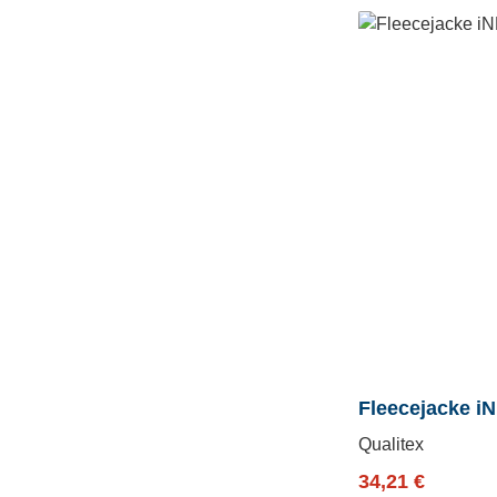
Fleecejacke i
Qualitex
Verkaufspreis:
Regulärer P
34,21 €