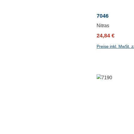
7046
Nitras
Verkaufspreis:
Regulärer P
24,84 €
Preise inkl. MwSt. 