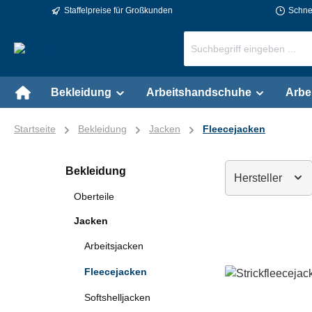
Staffelpreise für Großkunden
Schnel
springen
Zur Hauptnavigation springen
Bekleidung
Arbeitshandschuhe
Arbe
Startseite
Bekleidung
Jacken
Fleecejacken
Bekleidung
Hersteller
Oberteile
Jacken
Arbeitsjacken
Fleecejacken
Softshelljacken