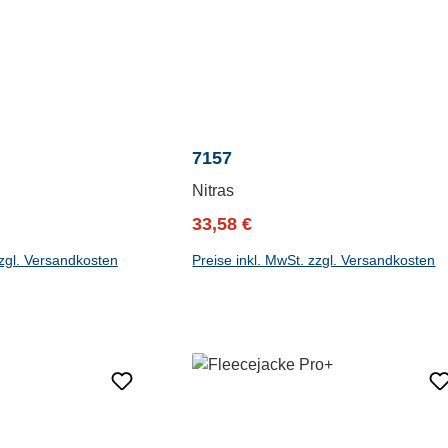
7157
Nitras
reis:
Verkaufspreis:
Regulärer Preis:
33,58 €
zzgl. Versandkosten
Preise inkl. MwSt. zzgl. Versandkosten