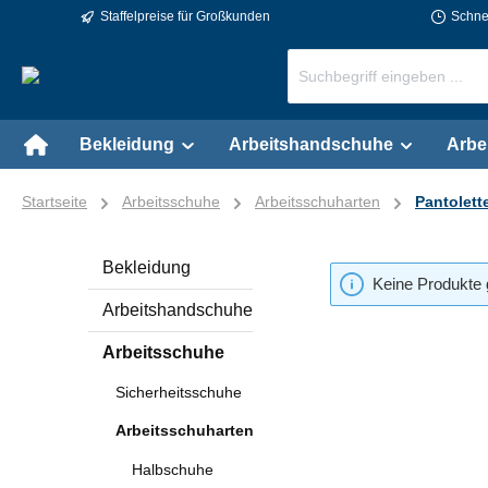
Staffelpreise für Großkunden
Schnel
springen
Zur Hauptnavigation springen
Bekleidung
Arbeitshandschuhe
Arbe
Startseite
Arbeitsschuhe
Arbeitsschuharten
Pantolett
Bekleidung
Keine Produkte 
Arbeitshandschuhe
Arbeitsschuhe
Sicherheitsschuhe
Arbeitsschuharten
Halbschuhe