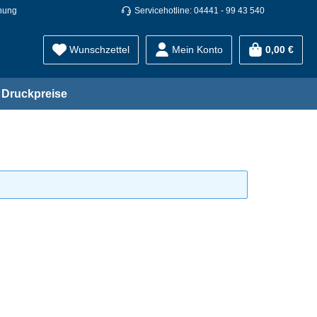
nung
Servicehotline: 04441 - 99 43 540
Wunschzettel
Mein Konto
0,00 €
Druckpreise