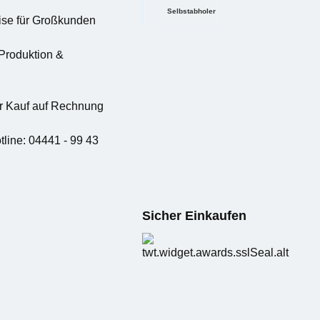
Selbstabholer
eise für Großkunden
DPD (Standard)
DHL
Produktion &
 Kauf auf Rechnung
tline: 04441 - 99 43
Sicher Einkaufen