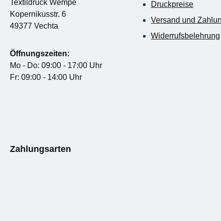
Textildruck Wempe
Druckpreise
Kopernikusstr. 6
Versand und Zahlu
49377 Vechta
Widerrufsbelehrung
Öffnungszeiten:
Mo - Do: 09:00 - 17:00 Uhr
Fr: 09:00 - 14:00 Uhr
Zahlungsarten
PayPal
Kredit- oder Debitkarte
Rechnungskauf
SEPA Lastschrift
Rechnung
Google Pay