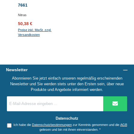
7661
Nitras
Verkaufspreis:
Regulärer Preis:
50,38 €
Preise inkl. MwSt. zzgl.
Versandkosten
Newsletter
Abonnieren Sie jetzt einfach unseren regelmäßig erscheinenden
Newsletter und Sie werden stets unter den Ersten sein, über neue
Produkte und Angebote informiert werden.
E-
Mail-
Adresse
*
Datenschutz
Ich habe die
Datenschutzbestimmungen
zur Kenntnis genommen und die
AGB
gelesen und bin mit ihnen einverstanden.
*