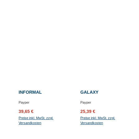
INFORMAL
GALAXY
Payper
Payper
Verkaufspreis:
Regulärer Preis:
Verkaufspreis:
Regulärer Preis:
39,65 €
25,39 €
Preise inkl. MwSt. zzgl.
Preise inkl. MwSt. zzgl.
Versandkosten
Versandkosten