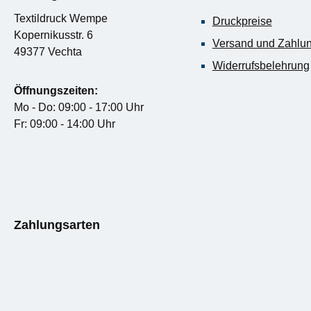
Textildruck Wempe
Druckpreise
Kopernikusstr. 6
Versand und Zahlu
49377 Vechta
Widerrufsbelehrung
Öffnungszeiten:
Mo - Do: 09:00 - 17:00 Uhr
Fr: 09:00 - 14:00 Uhr
Zahlungsarten
PayPal
Rechnungskauf
Kredit- oder Debitkarte
Rechnung
SEPA Lastschrift
Google Pay