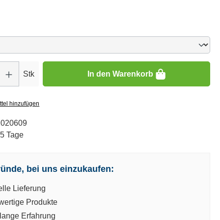
ählen
Gib den gewünschten Wert ein oder benutze die Schaltflächen um die Anzahl zu er
Stk
In den Warenkorb
tel hinzufügen
1020609
-5 Tage
ünde, bei uns einzukaufen:
lle Lieferung
ertige Produkte
lange Erfahrung