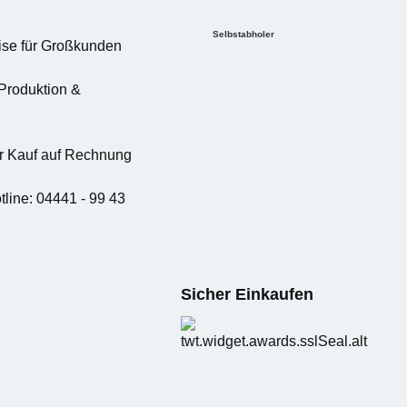
Selbstabholer
eise für Großkunden
DPD (Standard)
DHL
Produktion &
 Kauf auf Rechnung
tline: 04441 - 99 43
Sicher Einkaufen