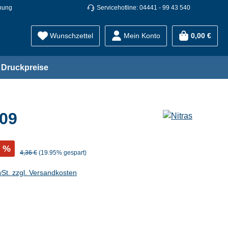
nung
Servicehotline: 04441 - 99 43 540
Wunschzettel
Mein Konto
0,00 €
Druckpreise
09
%
4,36 €
(19.95% gespart)
wSt. zzgl. Versandkosten
hlen