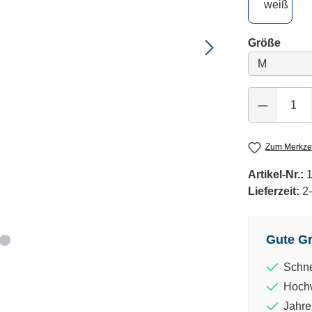
weiß
ausw
Größe
Produkt Anzahl: 
Zum Merkzet
Artikel-Nr.:
Lieferzeit:
2
Gute Gr
Schne
Hochw
Jahre